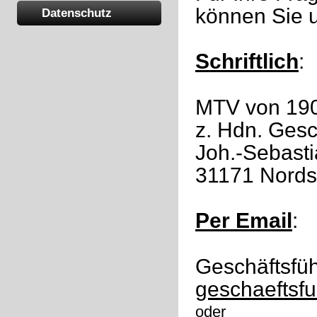
können Sie 
Datenschutz
Schriftlich
:
MTV von 190
z. Hdn. Gesc
Joh.-Sebasti
31171 Nord
Per Email
:
Geschäftsfüh
geschaeftsf
oder